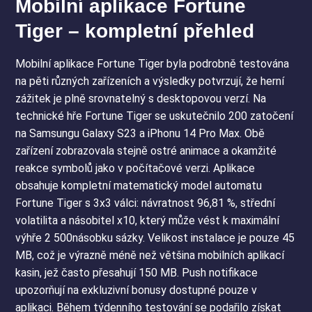
Mobilní aplikace Fortune
Tiger – kompletní přehled
Mobilní aplikace Fortune Tiger byla podrobně testována
na pěti různých zařízeních a výsledky potvrzují, že herní
zážitek je plně srovnatelný s desktopovou verzí. Na
technické hře Fortune Tiger se uskutečnilo 200 zatočení
na Samsungu Galaxy S23 a iPhonu 14 Pro Max. Obě
zařízení zobrazovala stejně ostré animace a okamžité
reakce symbolů jako v počítačové verzi. Aplikace
obsahuje kompletní matematický model automatu
Fortune Tiger s 3x3 válci: návratnost 96,81 %, střední
volatilita a násobitel x10, který může vést k maximální
výhře 2 500násobku sázky. Velikost instalace je pouze 45
MB, což je výrazně méně než většina mobilních aplikací
kasin, jež často přesahují 150 MB. Push notifikace
upozorňují na exkluzivní bonusy dostupné pouze v
aplikaci. Během týdenního testování se podařilo získat