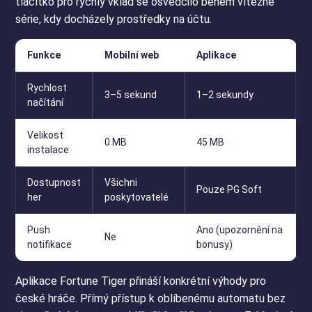
tlačítko pro rychlý vklad se osvědčilo během vítězné
série, kdy docházely prostředky na účtu.
Funkce
Mobilní web
Aplikace
Rychlost
3–5 sekund
1–2 sekundy
načítání
Velikost
0 MB
45 MB
instalace
Dostupnost
Všichni
Pouze PG Soft
her
poskytovatelé
Push
Ano (upozornění na
Ne
notifikace
bonusy)
Aplikace Fortune Tiger přináší konkrétní výhody pro
české hráče. Přímý přístup k oblíbenému automatu bez