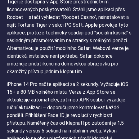
Tiger je dostupná v App Store prostřednictvím
licencovaných poskytovatelů. Stáhli jsme aplikaci přes
Roobet – stačí vyhledat "Roobet Casino", nainstalovat a
najít Fortune Tiger v sekci PG Soft. Apple povoluje tyto
aplikace, protože technicky spadají pod "sociální kasina" s
následným přesměrováním na stránky s reálnými penězi.
Alternativou je použití mobilního Safari. Webová verze je
identická, instalace není potřeba. Safari dokonce
umožňuje přidat ikonu na domovskou obrazovku pro
okamžitý přístup jedním klepnutím.
iPhone 14 Pro načte aplikaci za 2 sekundy. Vyžaduje iOS
15+ a 80 MB volného místa. Verze z App Store se
aktualizuje automaticky, zatímco APK soubor vyžaduje
ruční aktualizaci – doporučujeme kontrolovat každé
pondělí. Přihlášení Face ID je revolucí v rychlosti
přístupu. Naměřený čas od klepnutí po zatočení je 1,5
sekundy versus 5 sekund na mobilním webu. Výkon
aplikace je na obou platformách téměř identický.