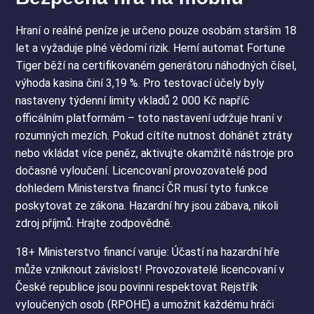
Hraní o reálné peníze je určeno pouze osobám starším 18
let a vyžaduje plné vědomí rizik. Herní automat Fortune
Tiger běží na certifikovaném generátoru náhodných čísel,
výhoda kasina činí 3,19 %. Pro testovací účely byly
nastaveny týdenní limity vkladů 2 000 Kč napříč
officálním platformám – toto nastavení udržuje hraní v
rozumných mezích. Pokud cítíte nutnost dohánět ztráty
nebo vkládat více peněz, aktivujte okamžitě nástroje pro
dočasné vyloučení. Licencovaní provozovatelé pod
dohledem Ministerstva financí ČR musí tyto funkce
poskytovat ze zákona. Hazardní hry jsou zábava, nikoli
zdroj příjmů. Hrajte zodpovědně.
18+ Ministerstvo financí varuje: Účastí na hazardní hře
může vzniknout závislost! Provozovatelé licencovaní v
České republice jsou povinni respektovat Rejstřík
vyloučených osob (RPOHE) a umožnit každému hráči