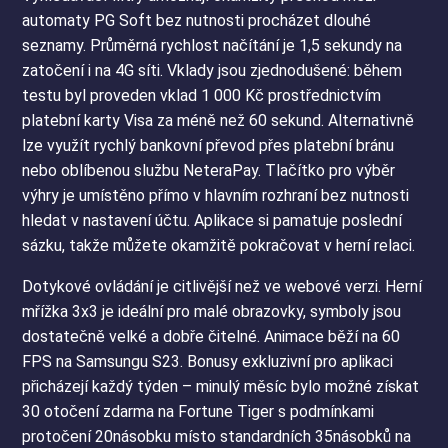
automaty PG Soft bez nutnosti procházet dlouhé
seznamy. Průměrná rychlost načítání je 1,5 sekundy na
zatočení i na 4G síti. Vklady jsou zjednodušené: během
testu byl proveden vklad 1 000 Kč prostřednictvím
platební karty Visa za méně než 60 sekund. Alternativně
lze využít rychlý bankovní převod přes platební bránu
nebo oblíbenou službu NeteraPay. Tlačítko pro výběr
výhry je umístěno přímo v hlavním rozhraní bez nutnosti
hledat v nastavení účtu. Aplikace si pamatuje poslední
sázku, takže můžete okamžitě pokračovat v herní relaci.
Dotykové ovládání je citlivější než ve webové verzi. Herní
mřížka 3x3 je ideální pro malé obrazovky, symboly jsou
dostatečně velké a dobře čitelné. Animace běží na 60
FPS na Samsungu S23. Bonusy exkluzivní pro aplikaci
přicházejí každý týden – minulý měsíc bylo možné získat
30 otočení zdarma na Fortune Tiger s podmínkami
protočení 20násobku místo standardních 35násobků na