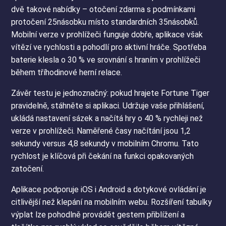
dvě takové nabídky – otočení zdarma s podmínkami
protočení 25násobku místo standardních 35násobků.
Mobilní verze v prohlížeči funguje dobře, aplikace však
vítězí ve rychlosti a pohodlí pro aktivní hráče. Spotřeba
baterie klesla o 30 % ve srovnání s hraním v prohlížeči
během tříhodinové herní relace.
Závěr testu je jednoznačný: pokud hrajete Fortune Tiger
pravidelně, stáhněte si aplikaci. Udržuje vaše přihlášení,
ukládá nastavení sázek a načítá hry o 40 % rychleji než
verze v prohlížeči. Naměřené časy načítání jsou 1,2
sekundy versus 4,8 sekundy v mobilním Chromu. Tato
rychlost je klíčová při čekání na funkci opakovaných
zatočení.
Aplikace podporuje iOS i Android a dotykové ovládání je
citlivější než klepání na mobilním webu. Rozšíření tabulky
výplat lze pohodlně provádět gestem přiblížení a