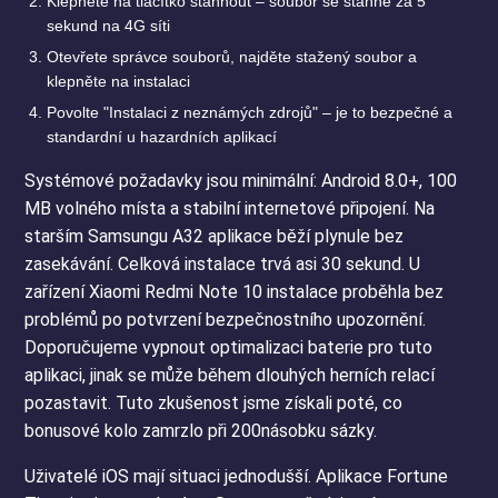
Klepněte na tlačítko stáhnout – soubor se stáhne za 5
sekund na 4G síti
Otevřete správce souborů, najděte stažený soubor a
klepněte na instalaci
Povolte "Instalaci z neznámých zdrojů" – je to bezpečné a
standardní u hazardních aplikací
Systémové požadavky jsou minimální: Android 8.0+, 100
MB volného místa a stabilní internetové připojení. Na
starším Samsungu A32 aplikace běží plynule bez
zasekávání. Celková instalace trvá asi 30 sekund. U
zařízení Xiaomi Redmi Note 10 instalace proběhla bez
problémů po potvrzení bezpečnostního upozornění.
Doporučujeme vypnout optimalizaci baterie pro tuto
aplikaci, jinak se může během dlouhých herních relací
pozastavit. Tuto zkušenost jsme získali poté, co
bonusové kolo zamrzlo při 200násobku sázky.
Uživatelé iOS mají situaci jednodušší. Aplikace Fortune