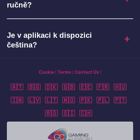
ručně?
Je v aplikaci k dispozici
čeština?
Cookie
|
Terms
|
Contact Us
|
🇦🇹
🇧🇬
🇩🇰
🇬🇧
🇪🇪
🇫🇷
🇭🇺
🇮🇳
🇱🇻
🇱🇹
🇳🇴
🇵🇰
🇵🇱
🇵🇹
🇷🇴
🇸🇮
🇨🇭